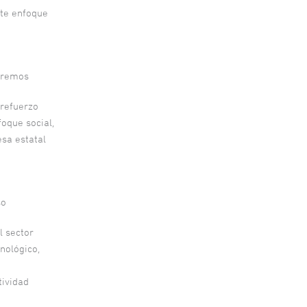
rte enfoque
ceremos
 refuerzo
oque social,
sa estatal
so
l sector
nológico,
tividad