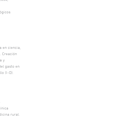
ógicos
a en ciencia,
. Creación
a y
el gasto en
lo (I+D).
s
línica
icina rural.