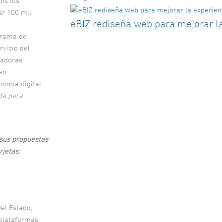
os los
ar 100 mil
eBIZ rediseña web para mejorar la
grama de
rvicio del
badoras
en
nomía digital.
da para
 sus propuestas
rjetas:
del Estado,
 plataformas