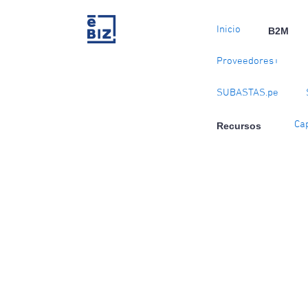
Skip
to
Inicio
B2M
content
Proveedores+
SUBASTAS.pe
Ca
Recursos