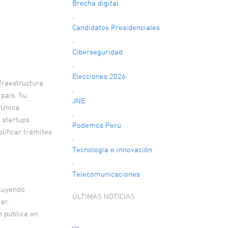
Brecha digital
,
Candidatos Presidenciales
,
Ciberseguridad
,
Elecciones 2026
fraestructura
,
 país. Su
JNE
 Única
,
 startups
Podemos Perú
plificar trámites
,
Tecnología e innovación
,
Telecomunicaciones
cluyendo
ÚLTIMAS NOTICIAS
ar,
n pública en