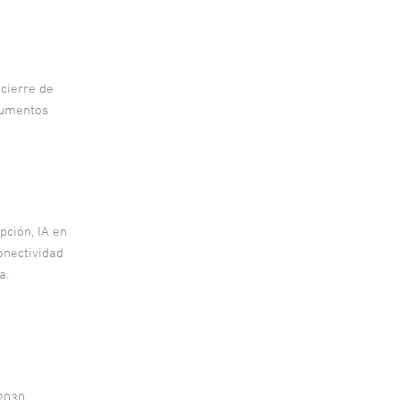
 cierre de
trumentos
pción, IA en
conectividad
a.
2030,