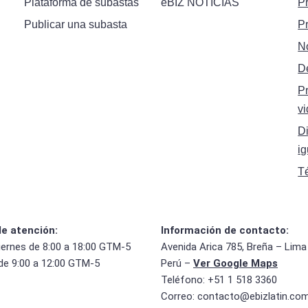
Plataforma de subastas
eBIZ NOTICIAS
P
Publicar una subasta
P
N
D
P
vi
Di
i
T
de atención:
Información de contacto:
iernes de 8:00 a 18:00 GTM-5
Avenida Arica 785, Breña – Lima
de 9:00 a 12:00 GTM-5
Perú –
Ver Google Maps
Teléfono: +51 1 518 3360
Correo:
contacto@ebizlatin.co