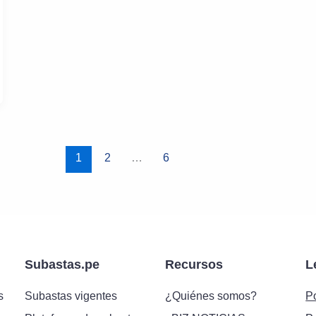
1
2
…
6
Subastas.pe
Recursos
L
s
Subastas vigentes
¿Quiénes somos?
Po