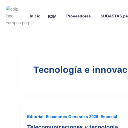
Skip
to
Inicio
Proveedores+
SUBASTAS.pe
content
B2M
Tecnología e innovac
,
,
Editorial
Elecciones Generales 2026
Especial
Telecomunicaciones y tecnología