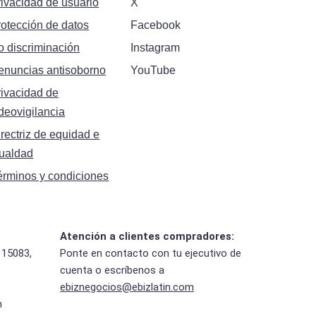
rivacidad de usuario
X
rotección de datos
Facebook
o discriminación
Instagram
enuncias antisoborno
YouTube
rivacidad de
deovigilancia
rectriz de equidad e
gualdad
érminos y condiciones
Atención a clientes compradores:
 15083,
Ponte en contacto con tu ejecutivo de
cuenta o escríbenos a
ebiznegocios@ebizlatin.com
m