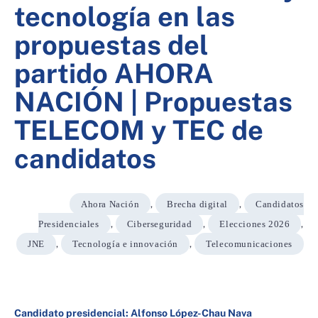
tecnología en las
propuestas del
partido AHORA
NACIÓN | Propuestas
TELECOM y TEC de
candidatos
Ahora Nación
,
Brecha digital
,
Candidatos
Presidenciales
,
Ciberseguridad
,
Elecciones 2026
,
JNE
,
Tecnología e innovación
,
Telecomunicaciones
Candidato presidencial: Alfonso López-Chau Nava