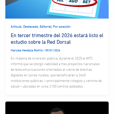
,
,
,
Artículo
Destacado
Editorial
Por posición
En tercer trimestre del 2026 estará listo el
estudio sobre la Red Dorsal
Marcela Mendoza Riofrío
/
09/01/2026
En materia de inversión pública, durante el 2025 el MTC
informó que se otorgó viabilidad a tres proyectos nacionales
de telecomunicaciones orientados al cierre de brechas
digitales en zonas rurales, que beneficiarán a 2640
instituciones públicas —principalmente colegios y centros de
salud— ubicadas en unos 2100 centros poblados.