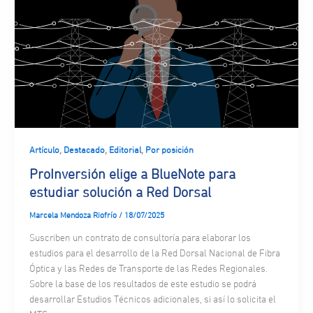
,
,
,
Artículo
Destacado
Editorial
Por posición
ProInversión elige a BlueNote para
estudiar solución a Red Dorsal
Marcela Mendoza Riofrío
/
18/07/2025
Suscriben un contrato de consultoría para elaborar los
estudios para el desarrollo de la Red Dorsal Nacional de Fibra
Óptica y las Redes de Transporte de las Redes Regionales.
Sobre la base de los resultados de este estudio se podrá
desarrollar Estudios Técnicos adicionales, si así lo solicita el