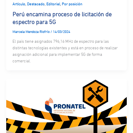
,
,
,
Artículo
Destacado
Editorial
Por posición
Perú encamina proceso de licitación de
espectro para 5G
Marcela Mendoza Riofrío
/
14/03/2024
El país tiene asignados 796,16 MHz de espectro para las
distintas tecnologías existentes y está en proceso de realizar
asignación adicional para implementar 5G de forma
comercial.