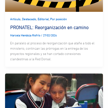
,
,
,
Artículo
Destacado
Editorial
Por posición
PRONATEL: Reorganización en camino
Marcela Mendoza Riofrío
/
27/02/2024
En paralelo al proceso de reorganización que atañe a todo el
ministerio, continúan las prórrogas en la entrega de los
proyectos regionales y se han cortado conexiones
clandestinas a la Red Dorsal.