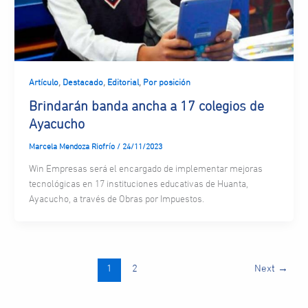
,
,
,
Artículo
Destacado
Editorial
Por posición
Brindarán banda ancha a 17 colegios de
Ayacucho
Marcela Mendoza Riofrío
/
24/11/2023
Win Empresas será el encargado de implementar mejoras
tecnológicas en 17 instituciones educativas de Huanta,
Ayacucho, a través de Obras por Impuestos.
1
2
Next
→