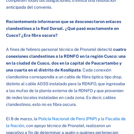
completen todas las obligaciones, o exista una resolución
anticipada del convenio.
Recientemente informaron que se desconectaron enlaces
clandestinos a la Red Dorsal. ¿Qué pasó exactamente en
Cusco? ¿Era fibra oscura?
A fines de febrero personal técnico de Pronatel detectó
cuatro
conexiones clandestinas a la RDNFO en la región Cusco: una
en la ciudad de Cusco, dos en la capital de Paucartambo y
una cuarta en el distrito de Kosñipata
. Cada conexión
clandestina correspondía a un cable de fibra óptica tipo
drop
,
distinto al cable ADSS instalado para la RDNFO, que ingresaba
a las mufas de la planta externa de la RDNFO y que provenían
de redes locales instaladas en cada zona. Es decir, cables
clandestinos, esto no es fibra oscura.
El 8 de marzo, la
Policía Nacional de Perú (PNP)
y
la Fiscalía de
la Nación
, con apoyo técnico de Pronatel, realizaron un
operativo a fin de determinar a quién o quiénes pertenecían