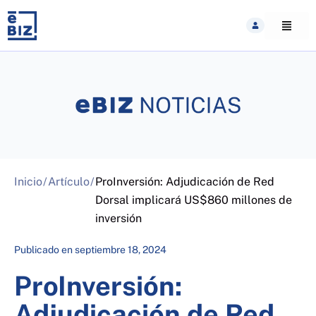
Skip
to
content
Inicio
/
Artículo
/
ProInversión: Adjudicación de Red
Dorsal implicará US$860 millones de
inversión
Publicado en
septiembre 18, 2024
ProInversión:
Adjudicación de Red