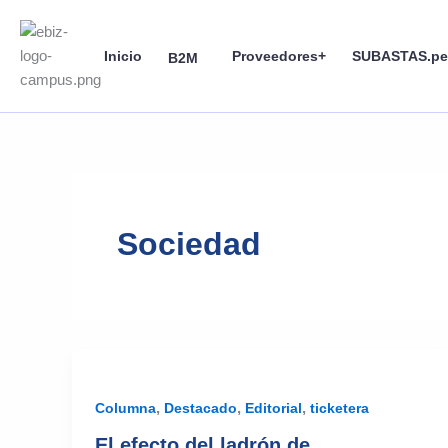
Skip
to
Inicio
Proveedores+
SUBASTAS.pe
content
B2M
Sociedad
,
,
,
Columna
Destacado
Editorial
ticketera
El efecto del ladrón de