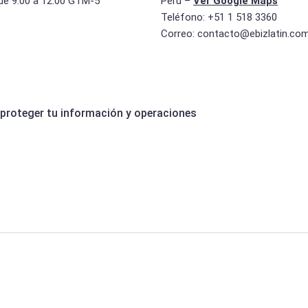
de 9:00 a 12:00 GTM-5
Perú –
Ver Google Maps
Teléfono: +51 1 518 3360
Correo:
contacto@ebizlatin.co
 proteger tu información y operaciones