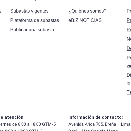
s
Subastas vigentes
¿Quiénes somos?
Po
Plataforma de subastas
eBIZ NOTICIAS
P
Publicar una subasta
P
N
D
P
vi
Di
i
T
de atención:
Información de contacto:
iernes de 8:00 a 18:00 GTM-5
Avenida Arica 785, Breña – Lima