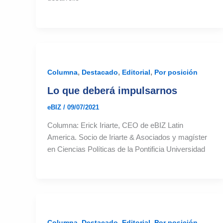
,
,
,
Columna
Destacado
Editorial
Por posición
Lo que deberá impulsarnos
eBIZ
/
09/07/2021
Columna: Erick Iriarte, CEO de eBIZ Latin
America. Socio de Iriarte & Asociados y magíster
en Ciencias Políticas de la Pontificia Universidad
,
,
,
Columna
Destacado
Editorial
Por posición