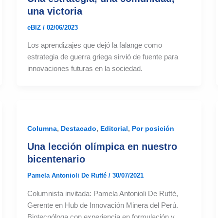
una victoria
eBIZ
/
02/06/2023
Los aprendizajes que dejó la falange como
estrategia de guerra griega sirvió de fuente para
innovaciones futuras en la sociedad.
,
,
,
Columna
Destacado
Editorial
Por posición
Una lección olímpica en nuestro
bicentenario
Pamela Antonioli De Rutté
/
30/07/2021
Columnista invitada: Pamela Antonioli De Rutté,
Gerente en Hub de Innovación Minera del Perú.
Biotecnóloga con experiencia en formulación y