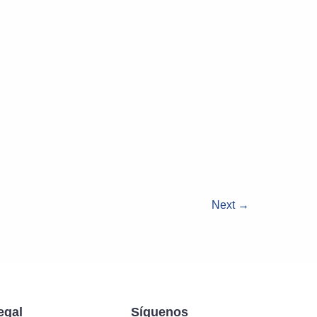
Next
→
egal
Síguenos