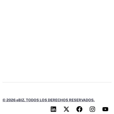
© 2026 eBIZ. TODOS LOS DERECHOS RESERVADOS.
L
X
F
I
Y
i
-
a
n
o