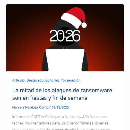
,
,
,
Artículo
Destacado
Editorial
Por posición
La mitad de los ataques de ransomware
son en fiestas y fin de semana
Marcela Mendoza Riofrío
/
31/12/2025
Informe de ESET señaló que la Navidad y Año Nuevo son
fechas muy tentadoras para los cibercriminales, quienes
elevan la ejecución de ataques de phishing y ransomware.