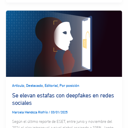
,
,
,
Artículo
Destacado
Editorial
Por posición
Se elevan estafas con deepfakes en redes
sociales
Marcela Mendoza Riofrío
/
03/01/2025
Según el último reporte de ESET, entre junio y noviembre del