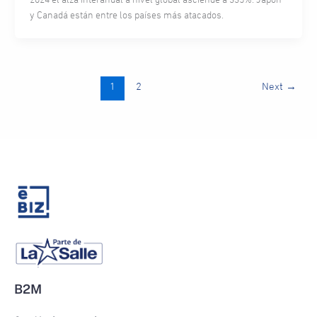
2024 el alza interanual a nivel global asciende a 335%. Japón
y Canadá están entre los países más atacados.
1
2
Next
→
B2M