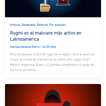
,
,
,
Artículo
Destacado
Editorial
Por posición
Rugmi es el malware más activo en
Latinoamérica
Marcela Mendoza Riofrío
/
24/03/2026
Perú se ubica en el primer lugar de la región como el país con
mayor actividad de malware en el ultimo año, según ESET.
México, Argentina, Brasil y Colombia completaron el podio de
los cinco primeros.