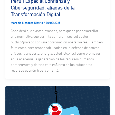
Perú | Especial Confianza y
Ciberseguridad: aliadas de la
Transformación Digital
Marcela Mendoza Riofrío
/
30/07/2025
Consideró que existen avances, pero queda por desarrollar
una normativa que permita compromisos del sector
público/privado con una coordinación operativa real. También
falta establecer responsabilidades en la defensa de activos
críticos (transporte, energía, salud, etc.), así como promover
en la academia la generación de los recursos humanos
competentes y dotar a este esfuerzo de los suficientes
recursos económicos, comentó.