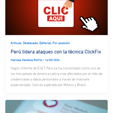
,
,
,
Artículo
Destacado
Editorial
Por posición
Perú lidera ataques con la técnica ClickFix
Marcela Mendoza Riofrío
/
16/03/2026
Según informe de ESET, Perú se ha consolidado como uno de
los tres países de América Latina más afectados por el robo de
credenciales o datos personales a través de malware
especializado. Solo es superado por México y Brasil.