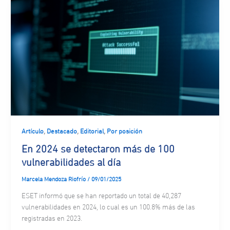
,
,
,
Artículo
Destacado
Editorial
Por posición
En 2024 se detectaron más de 100
vulnerabilidades al día
Marcela Mendoza Riofrío
/
09/01/2025
ESET informó que se han reportado un total de 40,287
vulnerabilidades en 2024, lo cual es un 100.8% más de las
registradas en 2023.