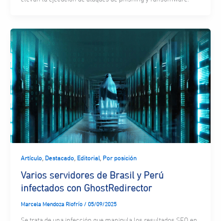
,
,
,
Artículo
Destacado
Editorial
Por posición
Varios servidores de Brasil y Perú
infectados con GhostRedirector
Marcela Mendoza Riofrío
/
05/09/2025
Se trata de una infección que manipula los resultados SEO en