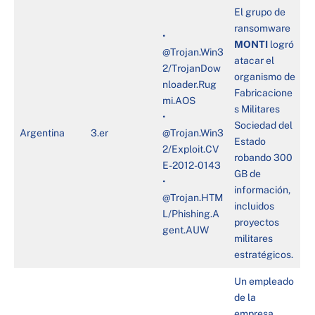
El grupo de
ransomware
•
MONTI
logró
@Trojan.Win3
atacar el
2/TrojanDow
organismo de
nloader.Rug
Fabricacione
mi.AOS
s Militares
•
Sociedad del
Argentina
3.er
@Trojan.Win3
Estado
2/Exploit.CV
robando 300
E-2012-0143
GB de
•
información,
@Trojan.HTM
incluidos
L/Phishing.A
proyectos
gent.AUW
militares
estratégicos.
Un empleado
de la
empresa