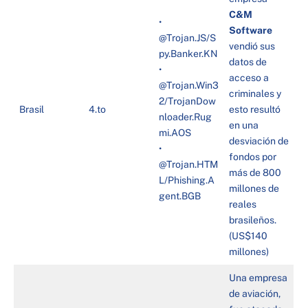
C&M
•
Software
@Trojan.JS/S
vendió sus
py.Banker.KN
datos de
•
acceso a
@Trojan.Win3
criminales y
2/TrojanDow
Brasil
4.to
esto resultó
nloader.Rug
en una
mi.AOS
desviación de
•
fondos por
@Trojan.HTM
más de 800
L/Phishing.A
millones de
gent.BGB
reales
brasileños.
(US$140
millones)
Una empresa
de aviación,