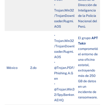
•
Dirección de
Trojan.Win32
Inteligencia
/TrojanDownl
de la Policía
oader.Rugmi.
Nacional del
AOS
Perú.
•
El grupo
APT
Trojan.Win32
Tekir
/TrojanDownl
comprometió
oader.Rugmi.
el entorno de
AOS
una oficina
•
estatal,
México
2.do
@Trojan.PDF/
extrayendo
Phishing.A.G
más de 250
en
GB de datos
•
en un
@Trojan.Win3
incidente de
2/Spy.Banker.
ransomware.
AEHQ