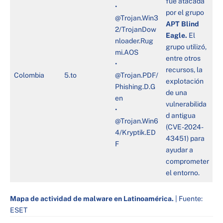
fue atacada
•
por el grupo
@Trojan.Win3
APT Blind
2/TrojanDow
Eagle.
El
nloader.Rug
grupo utilizó,
mi.AOS
entre otros
•
recursos, la
Colombia
5.to
@Trojan.PDF/
explotación
Phishing.D.G
de una
en
vulnerabilida
•
d antigua
@Trojan.Win6
(CVE-2024-
4/Kryptik.ED
43451) para
F
ayudar a
comprometer
el entorno.
Mapa de actividad de malware en Latinoamérica.
| Fuente:
ESET