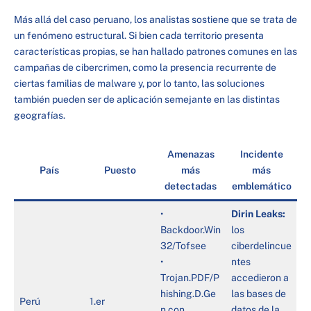
Más allá del caso peruano, los analistas sostiene que se trata de
un fenómeno estructural. Si bien cada territorio presenta
características propias, se han hallado patrones comunes en las
campañas de cibercrimen, como la presencia recurrente de
ciertas familias de malware y, por lo tanto, las soluciones
también pueden ser de aplicación semejante en las distintas
geografías.
Amenazas
Incidente
País
Puesto
más
más
detectadas
emblemático
•
Dirin Leaks:
Backdoor.Win
los
32/Tofsee
ciberdelincue
•
ntes
Trojan.PDF/P
accedieron a
hishing.D.Ge
las bases de
Perú
1.er
n con
datos de la