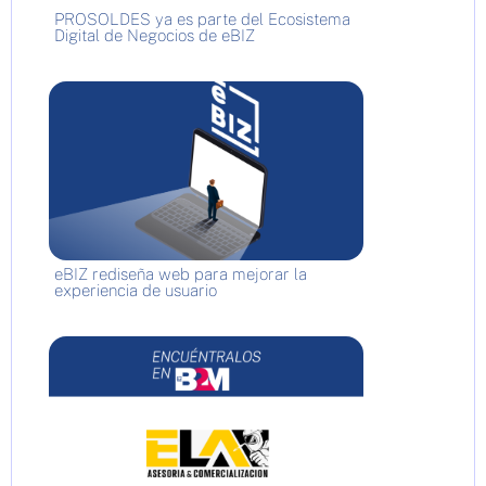
PROSOLDES ya es parte del Ecosistema
Digital de Negocios de eBIZ
eBIZ rediseña web para mejorar la
experiencia de usuario