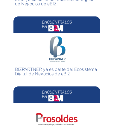
de Negocios de eBIZ
BIZPARTNER ya es parte del Ecosistema
Digital de Negocios de eBIZ