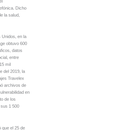
el
lefónica. Dicho
e la salud,
 Unidos, en la
ge obtuvo 600
ficos, datos
ial, entre
15 mil
 del 2019, la
ajes Travelex
nó archivos de
lnerabilidad en
to de los
r sus 1 500
 que el 25 de