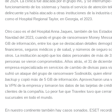
de 2024. La clínica fue atacada por el grupo INC y se interrumpió 
funcionamiento de los sistemas y hasta el servicio de atención te
delincuente ya había atacado a otras instituciones de la industria d
como el Hospital Regional Taylor, en Georgia, el 2023.
Otro caso es el del Hospital Anna Jaques, también de los Estados
Navidad del 2023, cuando el grupo de ransomware Money Messa
GB de información, entre los que se destacaban detalles demográ
financieros, seguros médicos y de salud, y números de seguro soc
otros. La institución aceptó que los datos personales de más de 3
personas se vieron comprometidos. Años atrás, el 31 de diciembre
empresa especializada en servicios de cambio de divisas para vi
sufrió un ataque del grupo de
ransomware
Sodinokibi, quien elimi
backup
y copió más de 5 GB de información. Aprovecharon una vu
la VPN de la empresa y tomaron los datos de las tarjetas de crédi
clientes de la compañía. Lo peor fue que Travelex tuvo que cerra
sucursales en todo el mundo.
En nuestro continente también hay casos sonados. ESET recordó