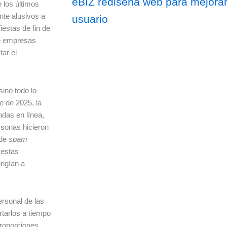
eBIZ rediseña web para mejorar
 los últimos
nte alusivos a
usuario
iestas de fin de
de empresas
tar el
sino todo lo
e de 2025, la
ndas en línea,
sonas hicieron
 de
spam
 estas
rigían a
ersonal de las
rtarlos a tiempo
proporciones.