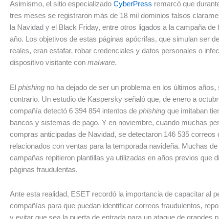
Asimismo, el sitio especializado
CyberPress
remarcó que durante
tres meses se registraron más de 18 mil dominios falsos clarame
la Navidad y el Black Friday, entre otros ligados a la campaña de f
año. Los objetivos de estas páginas apócrifas, que simulan ser 
reales, eran estafar, robar credenciales y datos personales o infec
dispositivo visitante con
malware
.
El
phishing
no ha dejado de ser un problema en los últimos años, 
contrario. Un estudio de Kaspersky señaló que, de enero a octubr
compañía detectó 6 394 854 intentos de
phishing
que imitaban tie
bancos y sistemas de pago. Y en noviembre, cuando muchas per
compras anticipadas de Navidad, se detectaron 146 535 correos
relacionados con ventas para la temporada navideña. Muchas de
campañas repitieron plantillas ya utilizadas en años previos que di
páginas fraudulentas.
Ante esta realidad, ESET recordó la importancia de capacitar al p
compañías para que puedan identificar correos fraudulentos, repo
y evitar que sea la puerta de entrada para un ataque de grandes 