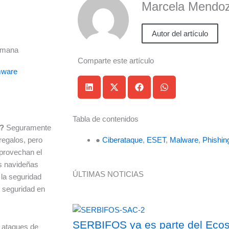
Marcela Mendoz
Autor del artículo
semana
Comparte este artículo
ware
Tabla de contenidos
o?
Seguramente
regalos, pero
●
Ciberataque
,
ESET
,
Malware
,
Phishin
aprovechan el
es navideñas
ÚLTIMAS NOTICIAS
la seguridad
 seguridad en
SERBIFOS ya es parte del Ecosi
s ataques de