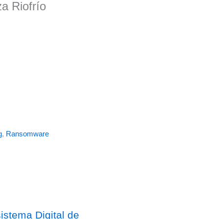
a Riofrío
g
,
Ransomware
stema Digital de