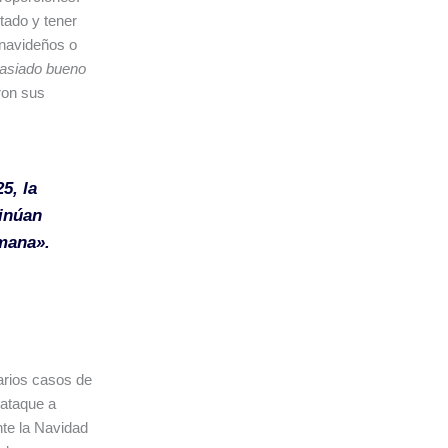
tado y tener
 navideños o
masiado bueno
ron sus
5, la
inúan
emana»
.
arios casos de
ataque a
te la Navidad