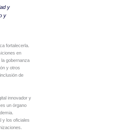
dad y
o y
a fortalecerla.
siciones en
 la gobernanza
ión y otros
 inclusión de
ital innovador y
 es un órgano
ademia.
y los oficiales
nizaciones.