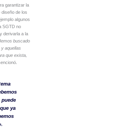
a garantizar la
 diseño de los
ejemplo algunos
 la SGTD no
 derivarla a la
Hemos buscado
 y aquellas
ra que exista,
mencionó.
stema
debemos
e puede
 que ya
enemos
».