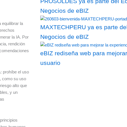
PROSOLDES ya es parte del Eco
Negocios de eBIZ
equilibrar la
MAXTECHPERU ya es parte del 
derechos
Negocios de eBIZ
erar la IA. Por
cia, rendición
 recomendaciones
eBIZ rediseña web para mejorar
usuario
: prohíbe el uso
s, como su uso
riesgo alto que
bles, y un
tas
principios
echos humanos,