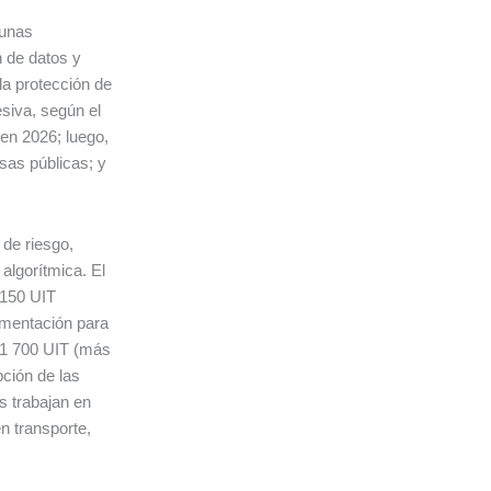
gunas
n de datos y
la protección de
siva, según el
 en 2026; luego,
sas públicas; y
 de riesgo,
algorítmica. El
 150 UIT
lementación para
 1 700 UIT (más
pción de las
s trabajan en
n transporte,