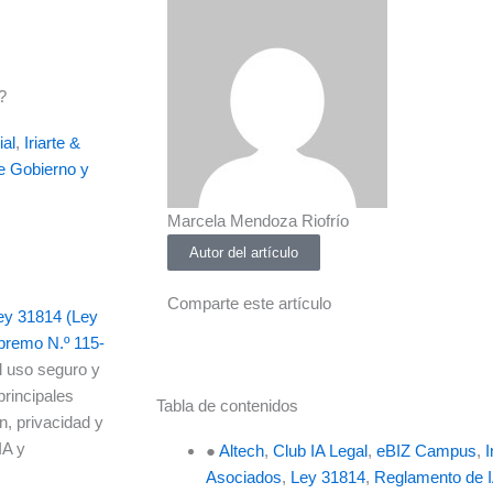
?
ial
,
Iriarte &
e Gobierno y
Marcela Mendoza Riofrío
Autor del artículo
Comparte este artículo
ey 31814 (Ley
premo N.º 115-
l uso seguro y
 principales
Tabla de contenidos
n, privacidad y
IA y
●
Altech
,
Club IA Legal
,
eBIZ Campus
,
I
Asociados
,
Ley 31814
,
Reglamento de 