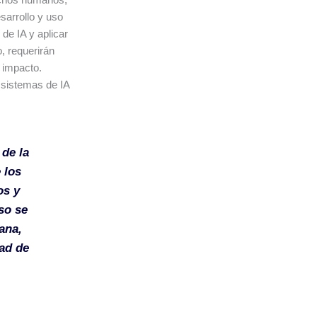
sarrollo y uso
 de IA y aplicar
, requerirán
 impacto.
 sistemas de IA
de la
 los
os y
so se
ana,
dad de