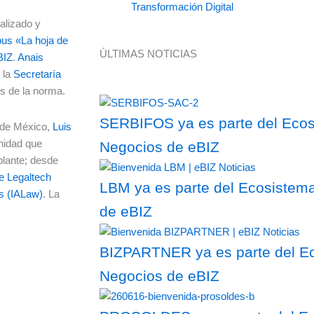
Transformación Digital
alizado y
pus
«La hoja de
ÚLTIMAS NOTICIAS
BIZ
.
Anais
 la
Secretaría
s de la norma.
SERBIFOS ya es parte del Ecosi
esde México,
Luis
nidad que
Negocios de eBIZ
blante; desde
e Legaltech
LBM ya es parte del Ecosistema
os (IALaw)
. La
de eBIZ
BIZPARTNER ya es parte del Ec
Negocios de eBIZ