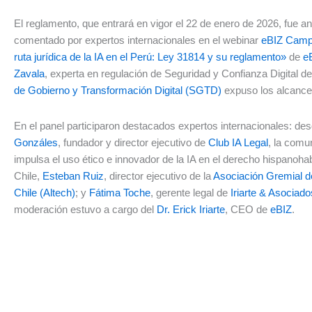
El reglamento, que entrará en vigor el 22 de enero de 2026, fue an
comentado por expertos internacionales en el webinar
eBIZ Cam
ruta jurídica de la IA en el Perú: Ley 31814 y su reglamento»
de
e
Zavala
, experta en regulación de Seguridad y Confianza Digital de
de Gobierno y Transformación Digital (SGTD)
expuso los alcance
En el panel participaron destacados expertos internacionales: d
Gonzáles
, fundador y director ejecutivo de
Club IA Legal
, la comu
impulsa el uso ético e innovador de la IA en el derecho hispanoha
Chile,
Esteban Ruiz
, director ejecutivo de la
Asociación Gremial d
Chile (Altech)
; y
Fátima Toche
, gerente legal de
Iriarte & Asociad
moderación estuvo a cargo del
Dr. Erick Iriarte
, CEO de
eBIZ
.