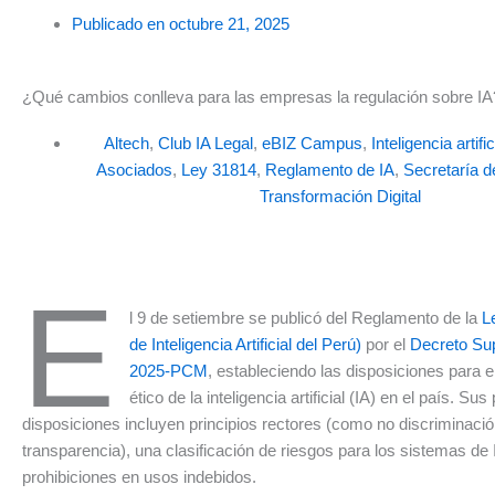
Publicado en
octubre 21, 2025
¿Qué cambios conlleva para las empresas la regulación sobre IA
Altech
,
Club IA Legal
,
eBIZ Campus
,
Inteligencia artific
Asociados
,
Ley 31814
,
Reglamento de IA
,
Secretaría d
Transformación Digital
E
l 9 de setiembre se publicó del Reglamento de la
L
de Inteligencia Artificial del Perú)
por el
Decreto Su
2025-PCM
, estableciendo las disposiciones para e
ético de la inteligencia artificial (IA) en el país. Sus
disposiciones incluyen principios rectores (como no discriminació
transparencia), una clasificación de riesgos para los sistemas de 
prohibiciones en usos indebidos.