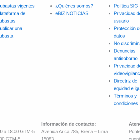
ubastas vigentes
¿Quiénes somos?
Política SIG
lataforma de
eBIZ NOTICIAS
Privacidad d
ubastas
usuario
ublicar una
Protección d
ubasta
datos
No discrimin
Denuncias
antisoborno
Privacidad d
videovigilanc
Directriz de
equidad e ig
Términos y
condiciones
Información de contacto:
Aten
00 a 18:00 GTM-5
Avenida Arica 785, Breña – Lima
Ponte
:00 GTM-5
15083,
cuent