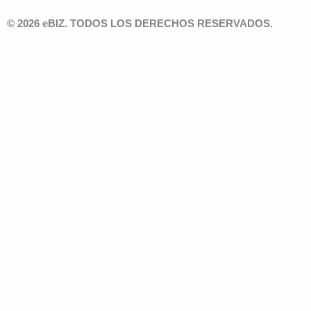
© 2026 eBIZ. TODOS LOS DERECHOS RESERVADOS.
Solicita u
Producto que me interesa
*
Solución que me interesa
*
Primer nombre
*