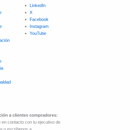
LinkedIn
e
X
Facebook
e
Instagram
YouTube
ación
e
ia
ualdad
ción a clientes compradores:
 en contacto con tu ejecutivo de
a o escríbenos a