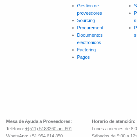
Gestión de
S
proveedores
P
Sourcing
s
Procurement
P
Documentos
s
electrónicos
Factoring
Pagos
Mesa de Ayuda a Proveedores:
Horario de atención:
Teléfono:
+(511) 5183360 an. 601
Lunes a viernes de 8:
WhatsApp:
+51 954 614 850
Sábados de 9:00 a 12