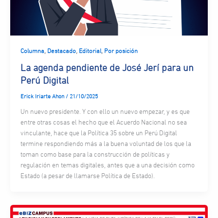
,
,
,
Columna
Destacado
Editorial
Por posición
La agenda pendiente de José Jerí para un
Perú Digital
Erick Iriarte Ahon
/
21/10/2025
Un nuevo presidente. Y con ello un nuevo empezar, y es que
entre otras cosas el hecho que el Acuerdo Nacional no sea
vinculante, hace que la Política 35 sobre un Perú Digital
termine respondiendo más a la buena voluntad de los que la
toman como base para la construcción de políticas y
regulación en temas digitales, antes que a una decisión como
Estado (a pesar de llamarse Política de Estado).