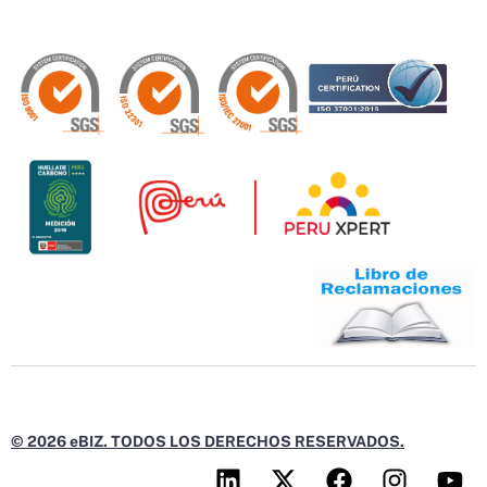
© 2026 eBIZ. TODOS LOS DERECHOS RESERVADOS.
L
X
F
I
Y