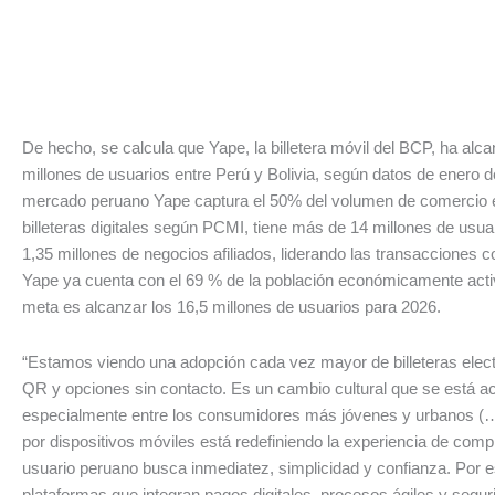
De hecho, se calcula que Yape, la billetera móvil del BCP, ha alc
millones de usuarios entre Perú y Bolivia, según datos de enero d
mercado peruano Yape captura el 50% del volumen de comercio e
billeteras digitales según PCMI, tiene más de 14 millones de usua
1,35 millones de negocios afiliados, liderando las transacciones 
Yape ya cuenta con el 69 % de la población económicamente activ
meta es alcanzar los 16,5 millones de usuarios para 2026.
“Estamos viendo una adopción cada vez mayor de billeteras elec
QR y opciones sin contacto. Es un cambio cultural que se está a
especialmente entre los consumidores más jóvenes y urbanos (…)
por dispositivos móviles está redefiniendo la experiencia de comp
usuario peruano busca inmediatez, simplicidad y confianza. Por e
plataformas que integran pagos digitales, procesos ágiles y segur