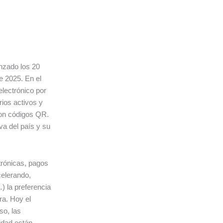
anzado los 20
e 2025. En el
lectrónico por
rios activos y
con códigos QR.
a del país y su
trónicas, pagos
celerando,
 la preferencia
ra. Hoy el
so, las
idad están