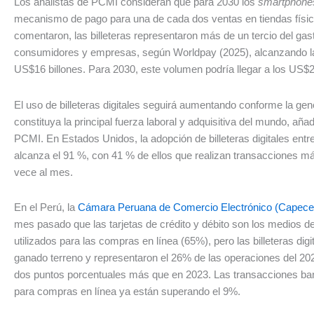
Los analistas de PCMI consideran que para 2030 los
smartphon
mecanismo de pago para una de cada dos ventas en tiendas físic
comentaron, las billeteras representaron más de un tercio del gas
consumidores y empresas, según Worldpay (2025), alcanzando la
US$16 billones. Para 2030, este volumen podría llegar a los US$2
El uso de billeteras digitales seguirá aumentando conforme la gen
constituya la principal fuerza laboral y adquisitiva del mundo, añ
PCMI. En Estados Unidos, la adopción de billeteras digitales entr
alcanza el 91 %, con 41 % de ellos que realizan transacciones m
vece al mes.
En el Perú, la
Cámara Peruana de Comercio Electrónico (Capece
mes pasado que las tarjetas de crédito y débito son los medios 
utilizados para las compras en línea (65%), pero las billeteras digi
ganado terreno y representaron el 26% de las operaciones del 202
dos puntos porcentuales más que en 2023. Las transacciones ban
para compras en línea ya están superando el 9%.