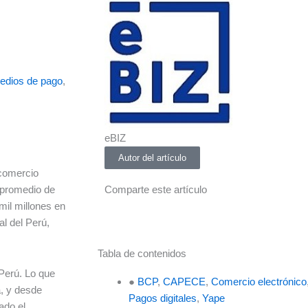
edios de pago
,
eBIZ
Autor del artículo
 comercio
 promedio de
Comparte este artículo
il millones en
al del Perú,
Tabla de contenidos
Perú. Lo que
●
BCP
,
CAPECE
,
Comercio electrónico
a, y desde
Pagos digitales
,
Yape
ado el