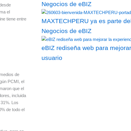
Negocios de eBIZ
 desde
ma el
ne tiene entre
MAXTECHPERU ya es parte del 
Negocios de eBIZ
eBIZ rediseña web para mejorar
usuario
 medios de
egún PCMI, el
imaron que el
ores, incluida
l 31%. Los
0% de todo el