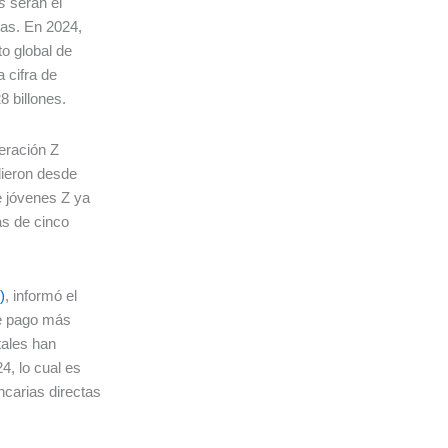
es
serán el
as. En 2024,
to global de
 cifra de
8 billones.
eración Z
adieron desde
e jóvenes Z ya
ás de cinco
)
, informó el
de pago más
tales han
4, lo cual es
carias directas