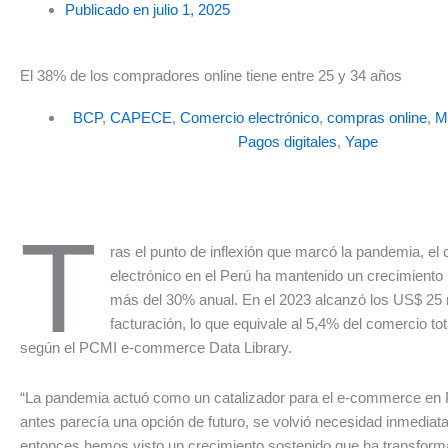
Publicado en
julio 1, 2025
El 38% de los compradores online tiene entre 25 y 34 años
BCP
,
CAPECE
,
Comercio electrónico
,
compras online
,
M
Pagos digitales
,
Yape
T
ras el punto de inflexión que marcó la pandemia, el
electrónico en el Perú ha mantenido un crecimiento
más del 30% anual. En el 2023 alcanzó los US$ 25 m
facturación, lo que equivale al 5,4% del comercio tot
según el PCMI e-commerce Data Library.
“La pandemia actuó como un catalizador para el e-commerce en 
antes parecía una opción de futuro, se volvió necesidad inmediat
entonces hemos visto un crecimiento sostenido que ha transform