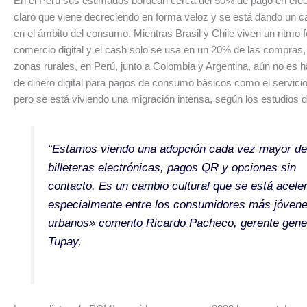
En el Perú sus estimados bordean cerca del 50% de pago en efec
claro que viene decreciendo en forma veloz y se está dando un c
en el ámbito del consumo. Mientras Brasil y Chile viven un ritmo 
comercio digital y el cash solo se usa en un 20% de las compras,
zonas rurales, en Perú, junto a Colombia y Argentina, aún no es ha
de dinero digital para pagos de consumo básicos como el servicio
pero se está viviendo una migración intensa, según los estudios
“Estamos viendo una adopción cada vez mayor de
billeteras electrónicas, pagos QR y opciones sin
contacto. Es un cambio cultural que se está acele
especialmente entre los consumidores más jóvene
urbanos» comento Ricardo Pacheco, gerente gene
Tupay,