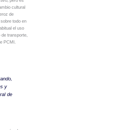
tivo, pero es
ambio cultural
feroz de
 sobre todo en
bitual el uso
 de transporte,
 de PCMI.
rando,
s y
ral de