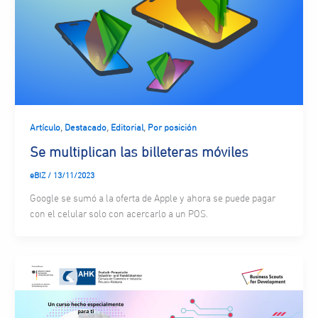
,
,
,
Artículo
Destacado
Editorial
Por posición
Se multiplican las billeteras móviles
eBIZ
/
13/11/2023
Google se sumó a la oferta de Apple y ahora se puede pagar
con el celular solo con acercarlo a un POS.