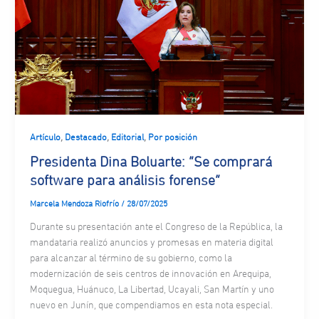
,
,
,
Artículo
Destacado
Editorial
Por posición
Presidenta Dina Boluarte: “Se comprará
software para análisis forense”
Marcela Mendoza Riofrío
/
28/07/2025
Durante su presentación ante el Congreso de la República, la
mandataria realizó anuncios y promesas en materia digital
para alcanzar al término de su gobierno, como la
modernización de seis centros de innovación en Arequipa,
Moquegua, Huánuco, La Libertad, Ucayali, San Martín y uno
nuevo en Junín, que compendiamos en esta nota especial.