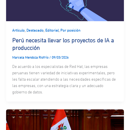
,
,
,
Artículo
Destacado
Editorial
Por posición
Perú necesita llevar los proyectos de IA a
producción
Marcela Mendoza Riofrío
/
09/03/2026
De acuerdo a los especialistas de Red Hat, las empresas
peruanas tienen variedad de iniciativas experimentales, pero
les falta escalar atendiendo a las necesidades específicas de
las empresas, con una estrategia clara y un adecuado
gobierno de datos.