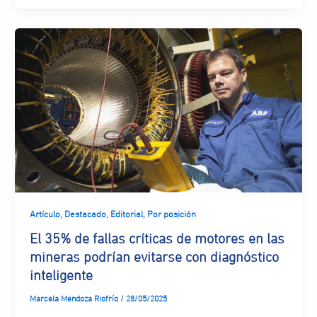
,
,
,
Artículo
Destacado
Editorial
Por posición
El 35% de fallas críticas de motores en las
mineras podrían evitarse con diagnóstico
inteligente
Marcela Mendoza Riofrío
/
28/05/2025