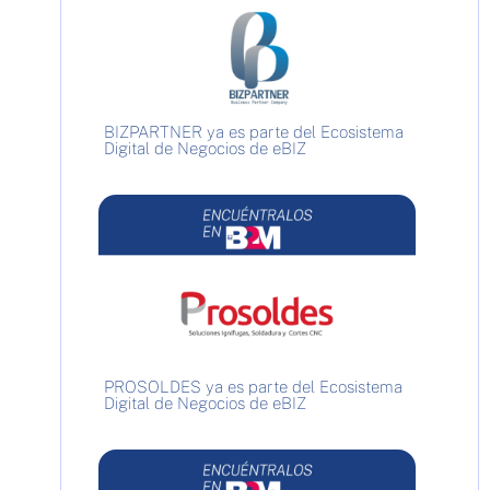
BIZPARTNER ya es parte del Ecosistema
Digital de Negocios de eBIZ
PROSOLDES ya es parte del Ecosistema
Digital de Negocios de eBIZ