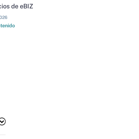
ios de eBIZ
026
ntenido