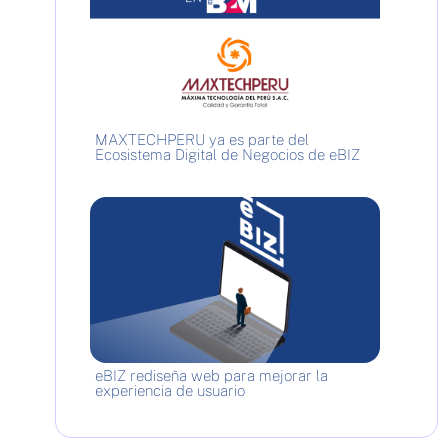
MAXTECHPERU ya es parte del
Ecosistema Digital de Negocios de eBIZ
eBIZ rediseña web para mejorar la
experiencia de usuario