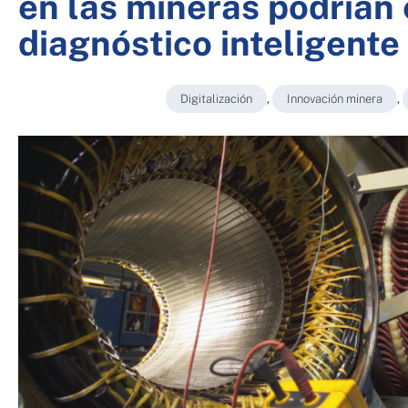
en las mineras podrían 
diagnóstico inteligente
Digitalización
,
Innovación minera
,