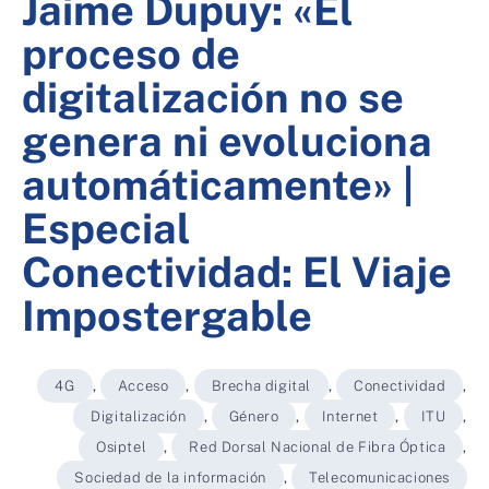
Jaime Dupuy: «El
proceso de
digitalización no se
genera ni evoluciona
automáticamente» |
Especial
Conectividad: El Viaje
Impostergable
4G
,
Acceso
,
Brecha digital
,
Conectividad
,
Digitalización
,
Género
,
Internet
,
ITU
,
Osiptel
,
Red Dorsal Nacional de Fibra Óptica
,
Sociedad de la información
,
Telecomunicaciones