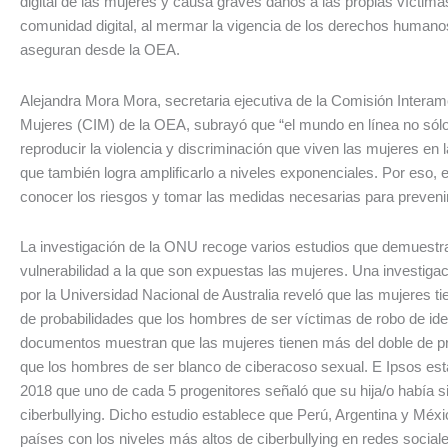
digital de las mujeres y causa graves daños a las propias víctimas
comunidad digital, al mermar la vigencia de los derechos humanos
aseguran desde la OEA.
Alejandra Mora Mora, secretaria ejecutiva de la Comisión Intera
Mujeres (CIM) de la OEA, subrayó que “el mundo en línea no sól
reproducir la violencia y discriminación que viven las mujeres en la
que también logra amplificarlo a niveles exponenciales. Por eso, 
conocer los riesgos y tomar las medidas necesarias para prevenir
La investigación de la ONU recoge varios estudios que demuestra
vulnerabilidad a la que son expuestas las mujeres. Una investigac
por la Universidad Nacional de Australia reveló que las mujeres 
de probabilidades que los hombres de ser víctimas de robo de ide
documentos muestran que las mujeres tienen más del doble de p
que los hombres de ser blanco de ciberacoso sexual. E Ipsos esta
2018 que uno de cada 5 progenitores señaló que su hija/o había s
ciberbullying. Dicho estudio establece que Perú, Argentina y Méxi
países con los niveles más altos de ciberbullying en redes social