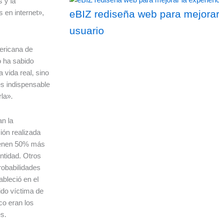
 y la
 en internet»,
eBIZ rediseña web para mejorar
usuario
mericana de
o ha sabido
 vida real, sino
es indispensable
la».
n la
ión realizada
tienen 50% más
ntidad. Otros
robabilidades
bleció en el
ido víctima de
co eran los
es.