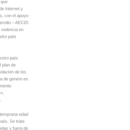
 que
de Internet y
es, con el apoyo
arrollo – AECID
 violencia en
stro país
stro país
l plan de
olación de los
ia de genero es
amiento
»,
.
e temprana edad
país. Se trata
elas y fuera de