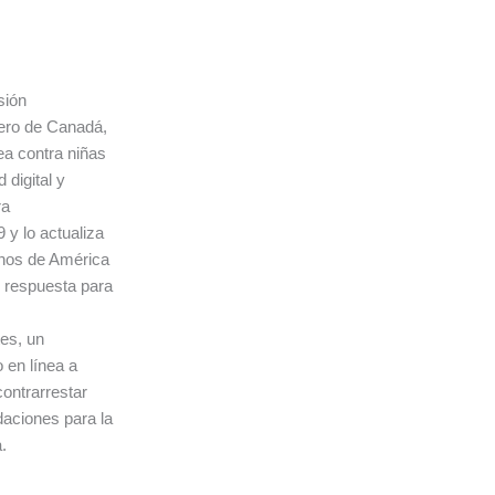
sión
iero de Canadá,
ea contra niñas
digital y
ra
y lo actualiza
rnos de América
e respuesta para
tes, un
 en línea a
contrarrestar
daciones para la
.