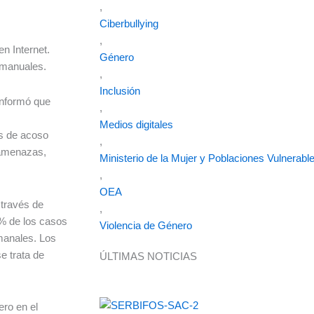
,
Ciberbullying
,
en Internet.
Género
 manuales.
,
Inclusión
nformó que
,
Medios digitales
os de acoso
,
r amenazas,
Ministerio de la Mujer y Poblaciones Vulnerabl
,
OEA
 través de
,
% de los casos
Violencia de Género
manales. Los
e trata de
ÚLTIMAS NOTICIAS
ero en el