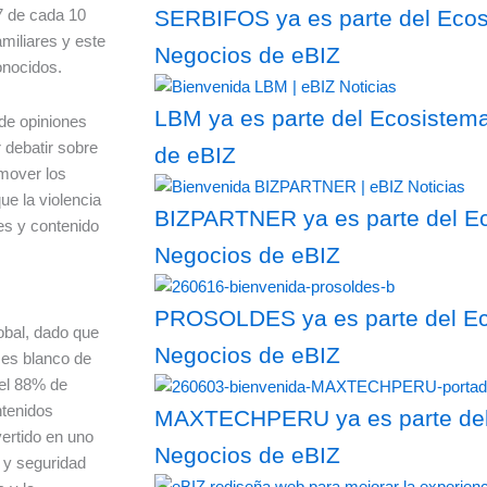
7 de cada 10
SERBIFOS ya es parte del Ecosi
miliares y este
Negocios de eBIZ
conocidos.
LBM ya es parte del Ecosistema
 de opiniones
 debatir sobre
de eBIZ
mover los
e la violencia
BIZPARTNER ya es parte del Ec
les y contenido
Negocios de eBIZ
PROSOLDES ya es parte del Eco
obal, dado que
Negocios de eBIZ
 es blanco de
 el 88% de
ntenidos
MAXTECHPERU ya es parte del 
vertido en uno
Negocios de eBIZ
d y seguridad