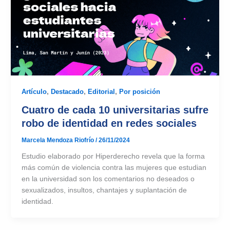
Artículo
,
Destacado
,
Editorial
,
Por posición
Cuatro de cada 10 universitarias sufre
robo de identidad en redes sociales
Marcela Mendoza Riofrío
/
26/11/2024
Estudio elaborado por Hiperderecho revela que la forma
más común de violencia contra las mujeres que estudian
en la universidad son los comentarios no deseados o
sexualizados, insultos, chantajes y suplantación de
identidad.