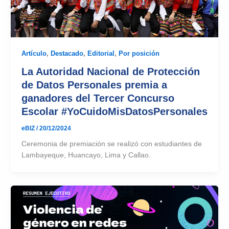
Artículo
,
Destacado
,
Editorial
,
Por posición
La Autoridad Nacional de Protección
de Datos Personales premia a
ganadores del Tercer Concurso
Escolar #YoCuidoMisDatosPersonales
eBIZ
/
20/12/2024
Ceremonia de premiación se realizó con estudiantes de
Lambayeque, Huancayo, Lima y Callao.