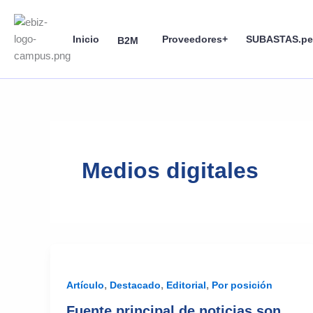
Skip
to
Inicio
Proveedores+
SUBASTAS.pe
content
B2M
Medios digitales
,
,
,
Artículo
Destacado
Editorial
Por posición
Fuente principal de noticias son