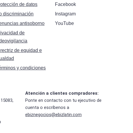
rotección de datos
Facebook
o discriminación
Instagram
enuncias antisoborno
YouTube
rivacidad de
deovigilancia
rectriz de equidad e
gualdad
érminos y condiciones
Atención a clientes compradores:
 15083,
Ponte en contacto con tu ejecutivo de
cuenta o escríbenos a
ebiznegocios@ebizlatin.com
m