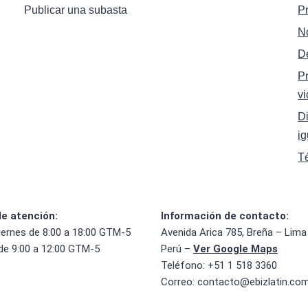
Publicar una subasta
P
N
D
P
vi
Di
i
T
de atención:
Información de contacto:
iernes de 8:00 a 18:00 GTM-5
Avenida Arica 785, Breña – Lima
de 9:00 a 12:00 GTM-5
Perú –
Ver Google Maps
Teléfono: +51 1 518 3360
Correo:
contacto@ebizlatin.co