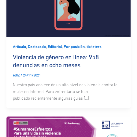
,
,
,
,
Artículo
Destacado
Editorial
Por posición
ticketera
Violencia de género en línea: 958
denuncias en ocho meses
eBIZ
/
24/11/2021
Nuestro país adolece de un alto nivel de violencia contra la
mujer en Internet. Para enfrentarlo se han
publicado recientemente algunas guías […]