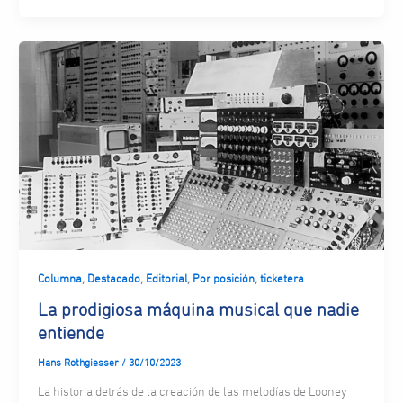
,
,
,
,
Columna
Destacado
Editorial
Por posición
ticketera
La prodigiosa máquina musical que nadie
entiende
Hans Rothgiesser
/
30/10/2023
La historia detrás de la creación de las melodías de Looney