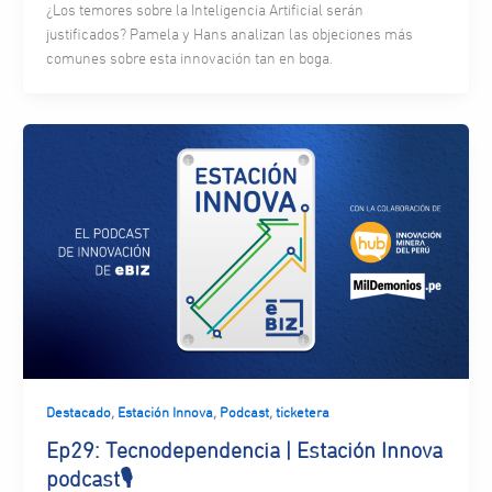
¿Los temores sobre la Inteligencia Artificial serán
justificados? Pamela y Hans analizan las objeciones más
comunes sobre esta innovación tan en boga.
,
,
,
Destacado
Estación Innova
Podcast
ticketera
Ep29: Tecnodependencia | Estación Innova
podcast🎙