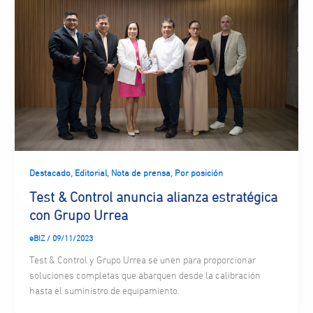
,
,
,
Destacado
Editorial
Nota de prensa
Por posición
Test & Control anuncia alianza estratégica
con Grupo Urrea
eBIZ
/
09/11/2023
Test & Control y Grupo Urrea se unen para proporcionar
soluciones completas que abarquen desde la calibración
hasta el suministro de equipamiento.