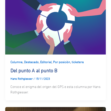
,
,
,
,
Columna
Destacado
Editorial
Por posición
ticketera
Del punto A al punto B
Hans Rothgiesser
/
15/11/2023
Conoce el enigma del origen del GPS e esta columna por Hans
Rothgiesser.