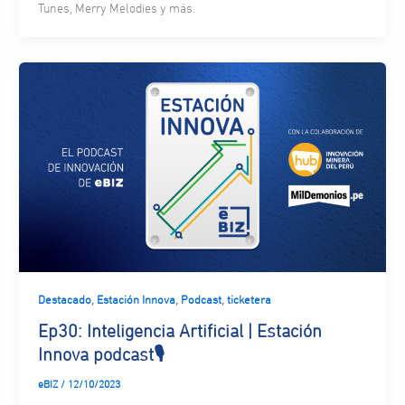
Tunes, Merry Melodies y más.
,
,
,
Destacado
Estación Innova
Podcast
ticketera
Ep30: Inteligencia Artificial | Estación
Innova podcast🎙
eBIZ
/
12/10/2023