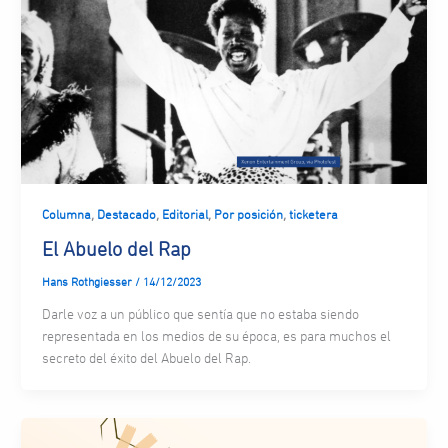
,
,
,
,
Columna
Destacado
Editorial
Por posición
ticketera
El Abuelo del Rap
Hans Rothgiesser
/
14/12/2023
Darle voz a un público que sentía que no estaba siendo
representada en los medios de su época, es para muchos el
secreto del éxito del Abuelo del Rap.