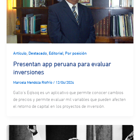
,
,
,
Artículo
Destacado
Editorial
Por posición
Presentan app peruana para evaluar
inversiones
Marcela Mendoza Riofrío
/
12/04/2024
Gallo’s EqIsoq es un aplicativo que permite conocer cambios
de precios y permite evaluar mil variables que pueden afecten
el retorno de capital en los proyectos de inversión.