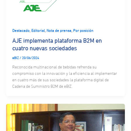
,
,
,
Destacado
Editorial
Nota de prensa
Por posición
AJE implementa plataforma B2M en
cuatro nuevas sociedades
eBIZ
/
20/06/2024
Reconocida multinacional de bebidas refrenda su
compromiso con la innovación y la eficiencia al implementar
en cuatro más de sus sociedades la plataforma digital de
Cadena de Suministro B2M de eBIZ.