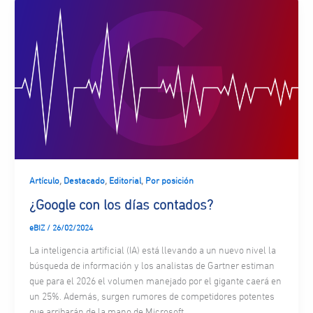
,
,
,
Artículo
Destacado
Editorial
Por posición
¿Google con los días contados?
eBIZ
/
26/02/2024
La inteligencia artificial (IA) está llevando a un nuevo nivel la
búsqueda de información y los analistas de Gartner estiman
que para el 2026 el volumen manejado por el gigante caerá en
un 25%. Además, surgen rumores de competidores potentes
que arribarán de la mano de Microsoft.