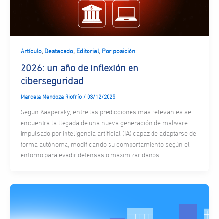
,
,
,
Artículo
Destacado
Editorial
Por posición
2026: un año de inflexión en
ciberseguridad
Marcela Mendoza Riofrío
/
03/12/2025
Según Kaspersky, entre las predicciones más relevantes se
encuentra la llegada de una nueva generación de malware
impulsado por inteligencia artificial (IA) capaz de adaptarse de
forma autónoma, modificando su comportamiento según el
entorno para evadir defensas o maximizar daños.