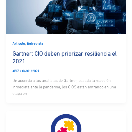
,
Artículo
Entrevista
Gartner: CIO deben priorizar resiliencia el
2021
eBIZ
/
04/01/2021
De acuerdo a los analistas de Gartner, pasada la reacción
inmediata ante la pandemia, los CIOS están entrando en una
etapa en