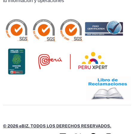
tu información y operaciones
© 2026 eBIZ. TODOS LOS DERECHOS RESERVADOS.
L
X
F
I
Y