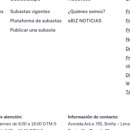
es
Subastas vigentes
¿Quiénes somos?
Po
Plataforma de subastas
eBIZ NOTICIAS
P
Publicar una subasta
P
N
D
P
v
D
i
T
e atención:
Información de contacto:
iernes de 8:00 a 18:00 GTM-5
Avenida Arica 785, Breña – Lima