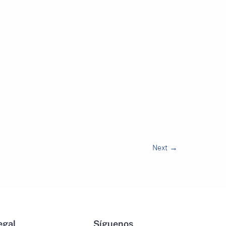
Next
→
egal
Síguenos