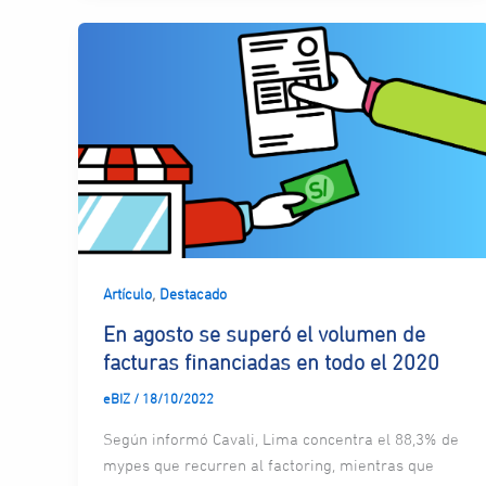
,
Artículo
Destacado
En agosto se superó el volumen de
facturas financiadas en todo el 2020
eBIZ
/
18/10/2022
Según informó Cavali, Lima concentra el 88,3% de
mypes que recurren al factoring, mientras que