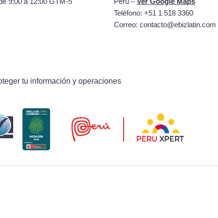
de 9:00 a 12:00 GTM-5
Perú –
Ver Google Maps
Teléfono: +51 1 518 3360
Correo:
contacto@ebizlatin.com
oteger tu información y operaciones