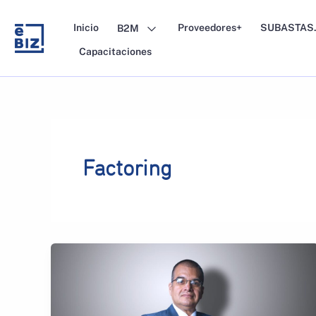
Skip
to
Inicio
Proveedores+
SUBASTAS.
B2M
content
Capacitaciones
Factoring