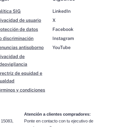
lítica SIG
LinkedIn
rivacidad de usuario
X
rotección de datos
Facebook
o discriminación
Instagram
enuncias antisoborno
YouTube
rivacidad de
ideovigilancia
irectriz de equidad e
gualdad
érminos y condiciones
Atención a clientes compradores:
 15083,
Ponte en contacto con tu ejecutivo de