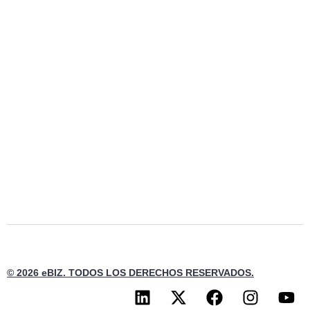
© 2026 eBIZ. TODOS LOS DERECHOS RESERVADOS.
L
X
F
I
Y
i
-
a
n
o