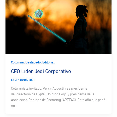
,
,
Columna
Destacado
Editorial
CEO Líder, Jedi Corporativo
eBIZ
/
15/03/2021
Columnista invitado: Percy Augustin es presidente
del directorio de Digital Holding Corp. y presidente de la
Asociación Peruana de Factoring (APEFAC) Este año que pasó
no