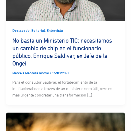
,
,
Destacado
Editorial
Entrevista
No basta un Ministerio TIC: necesitamos
un cambio de chip en el funcionario
público, Enrique Saldivar, ex Jefe de la
Ongei
Marcela Mendoza Riofrío
/
16/03/2021
Para el consultor Saldivar, el fortalecimiento de la
institucionalidad a través de un ministerio será útil, pero es
más urgente concretar una transformación […]