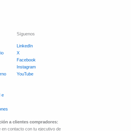
Síguenos
LinkedIn
io
X
s
Facebook
Instagram
rno
YouTube
 e
ones
ción a clientes compradores:
 en contacto con tu ejecutivo de