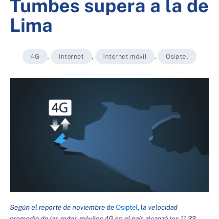
Tumbes supera a la de
Lima
4G
,
Internet
,
Internet móvil
,
Osiptel
Según el reporte de noviembre
de
Osiptel
, la
velocidad
promedio de las redes móviles 4G en el país alcanzó los 11,33