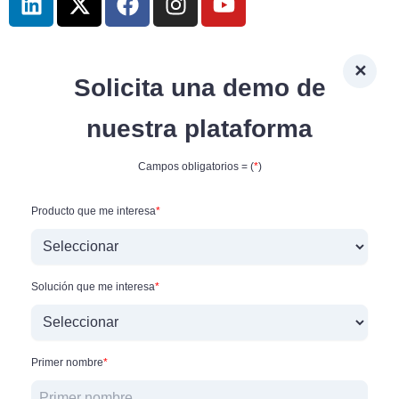
i
-
a
n
o
n
t
c
s
u
k
w
e
t
t
✕
e
i
b
a
u
Solicita una demo de
d
t
o
g
b
i
t
o
r
e
nuestra plataforma
n
e
k
a
r
m
Campos obligatorios = (
*
)
Producto que me interesa
*
Solución que me interesa
*
Primer nombre
*