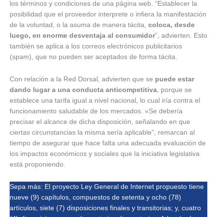
los términos y condiciones de una página web. “Establecer la
posibilidad que el proveedor interprete o infiera la manifestación
de la voluntad, o la asuma de manera tácita,
coloca, desde
luego, en enorme desventaja al consumidor
”, advierten. Esto
también se aplica a los correos electrónicos publicitarios
(spam), que no pueden ser aceptados de forma tácita.
Con relación a la Red Dorsal, advierten que se
puede estar
dando lugar a una conducta anticompetitiva
, porque se
establece una tarifa igual a nivel nacional, lo cual iría contra el
funcionamiento saludable de los mercados. «Se debería
precisar el alcance de dicha disposición, señalando en que
ciertas circunstancias la misma sería aplicable”, remarcan al
tiempo de asegurar que hace falta una adecuada evaluación de
los impactos económicos y sociales que la iniciativa legislativa
está proponiendo.
Sepa más: El proyecto Ley General de Internet propuesto tiene
nueve (9) capítulos, compuestos de setenta y ocho (78)
artículos, siete (7) disposiciones finales y transitorias; y, cuatro