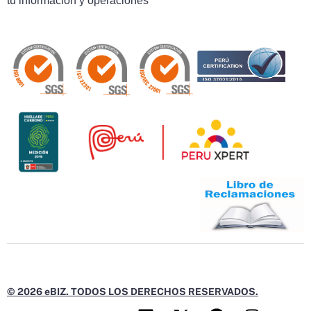
tu información y operaciones
© 2026 eBIZ. TODOS LOS DERECHOS RESERVADOS.
L
X
F
I
Y