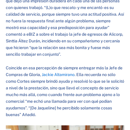
que dejó una impresión duradera en cada una de las personas
con quienes trabajó. “(L)o que rescato -y me encantó- es su
calidad de servicio, porque siempre tuvo una actitud positiva. Así
no fuera la respuesta final ante algún problema, siempre
mostró esa capacidad y esa predisposición para ayudar”
comentó a eBIZ a sobre el trabajo la jefe de egresos de Alicorp,
Sinttia Áltez Durán, incidiendo en su compañerismo y cercanía
que hicieron “que la relación sea más bonita y fuese más
sencillo trabajar en conjunto”.
Coincide en esa percepción de siempre entregar más la Jefe de
Compras de Gloria,
Jackie Altamirano
. Ella recuerda no sólo
como Cortes siempre brindó ayuda y resolvió lo que se le solicitó
a nivel de la prestación, sino que llevó el concepto de servicio
mucho más allá, como cuando frente aun problema ajeno a lo
comercial “me echó una llamada para ver con qué podían
ayudarnos”. “[De Jaqueline] he percibido solamente cosas
buenas” Añadió.