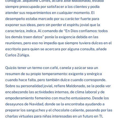
consigue. Jaqueline Cortes, aclara José Maldonado, estaba
siempre preocupada por satisfacer a los clientes y podía
atender sus requerimientos en cualquier momento. El
desempeño estaba marcado por su carácter fuerte para
exponer sus ideas, pero sin perder el espíritu jovial que la
caracteriza, indica. Al comando de “En Dios confiamos: todos
los demás traen datos” ponía la exigencia debida en las
reuniones, pero eso no impedía que siempre tuviera dulces en el
escritorio para quien se acercara por alguna consulta, añade
Carlos Zúñiga.
Quizás tener un termo con café, canela y azúcar sea un
resumen de su propio temperamento: exigente y enérgica
cuando hace falta, pero también dulce cuando corresponde.
Sobre su personalidad jovial, refiere Maldonado, se la podía ver
encabezando las actividades internas, de clima laboral y de
empoderamiento femenino con mucho entusiasmo. Desde los
desayunos de Navidad, donde se la encontraba ayudando a
preparar los sanguches y el chocolate caliente, pasando por las
charlas virtuales para niñas interesadas en un futuro en TI,