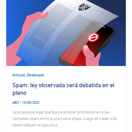
,
Artículo
Destacado
Spam: ley observada será debatida en el
pleno
eBIZ
/
10/05/2023
La propuesta legal que busca ampliar prohibiciones a las
llamadas spam entró a una nueva etapa. Luego de haber sido
observada por el Ejecutivo.