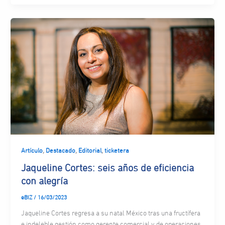
,
,
,
Artículo
Destacado
Editorial
ticketera
Jaqueline Cortes: seis años de eficiencia
con alegría
eBIZ
/
16/03/2023
Jaqueline Cortes regresa a su natal México tras una fructífera
e indeleble gestión como gerente comercial y de operaciones