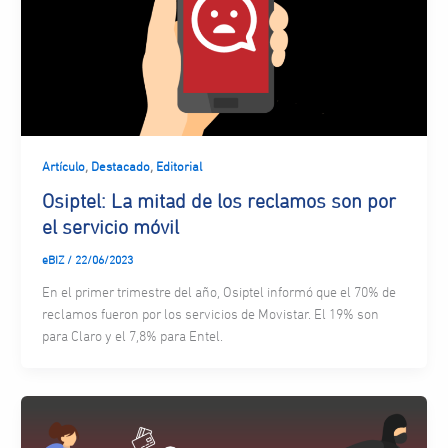
,
,
Artículo
Destacado
Editorial
Osiptel: La mitad de los reclamos son por
el servicio móvil
eBIZ
/
22/06/2023
En el primer trimestre del año, Osiptel informó que el 70% de
reclamos fueron por los servicios de Movistar. El 19% son
para Claro y el 7,8% para Entel.