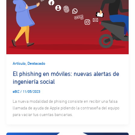
,
Artículo
Destacado
El phishing en móviles: nuevas alertas de
ingeniería social
eBIZ
/
11/05/2023
La nueva modalidad de phising consiste en recibir una falsa
llamada de ayuda de Apple pidiendo la contraseña del equipo
para vaciar tus cuentas bancarias.