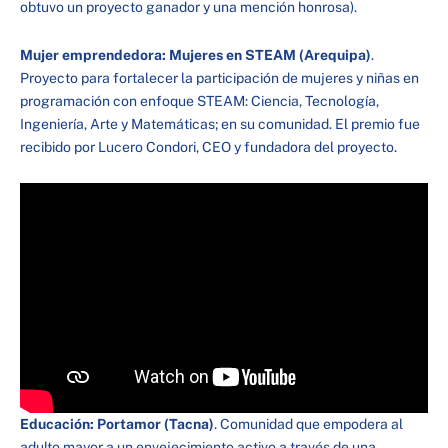
obtuvo un proyecto ganador y una mención honrosa).
Mujer emprendedora: Mujeres en STEAM (Arequipa)
.
Proyecto para fortalecer la participación de mujeres y niñas en
programación con enfoque STEAM: Ciencia, Tecnología,
Ingeniería, Arte y Matemáticas; en su comunidad. El premio fue
recibido por Lucero Condori, CEO y fundadora del proyecto.
Educación: Portamor (Tacna)
. Comunidad que empodera al
adulto mayor a un envejecimiento activo a través de una