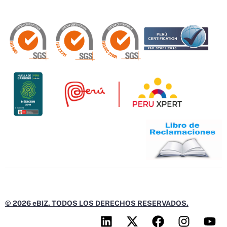
© 2026 eBIZ. TODOS LOS DERECHOS RESERVADOS.
L
X
F
I
Y