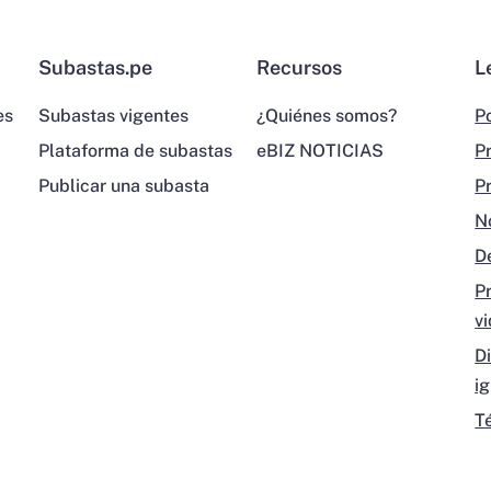
Subastas.pe
Recursos
L
es
Subastas vigentes
¿Quiénes somos?
Po
Plataforma de subastas
eBIZ NOTICIAS
P
Publicar una subasta
P
N
D
P
v
D
i
T