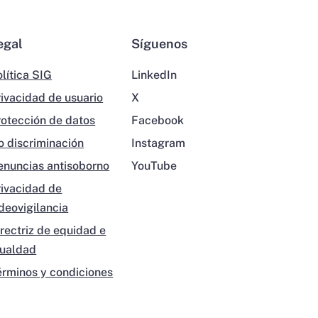
egal
Síguenos
lítica SIG
LinkedIn
rivacidad de usuario
X
rotección de datos
Facebook
o discriminación
Instagram
enuncias antisoborno
YouTube
rivacidad de
ideovigilancia
irectriz de equidad e
gualdad
érminos y condiciones