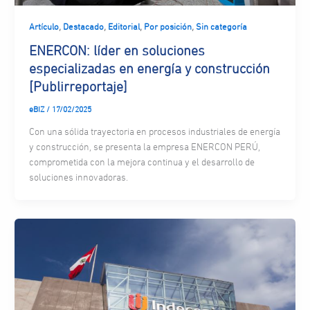
,
,
,
,
Artículo
Destacado
Editorial
Por posición
Sin categoría
ENERCON: líder en soluciones
especializadas en energía y construcción
[Publirreportaje]
eBIZ
/
17/02/2025
Con una sólida trayectoria en procesos industriales de energía
y construcción, se presenta la empresa ENERCON PERÚ,
comprometida con la mejora continua y el desarrollo de
soluciones innovadoras.