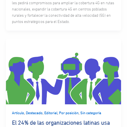
les pedirá compromisos para ampliar la cobertura 4G en rutas
nacionales, expandir la cobertura 4G en centros poblados
rurales y fortalecer la conectividad de alta velocidad (5G) en
puntos estratégicos para el Estado.
,
,
,
,
Artículo
Destacado
Editorial
Por posición
Sin categoría
El 24% de las organizaciones latinas usa