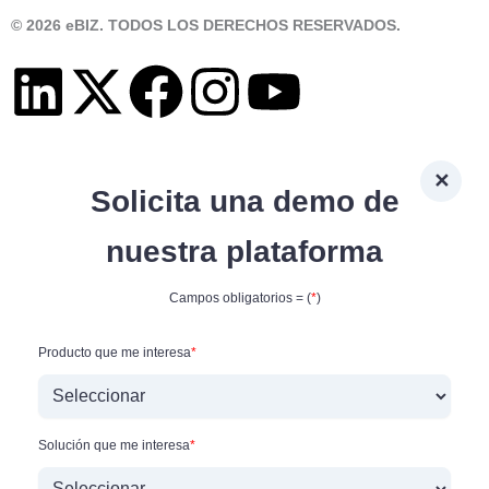
© 2026 eBIZ. TODOS LOS DERECHOS RESERVADOS.
L
X
F
I
Y
i
-
a
n
o
n
t
c
s
u
✕
Solicita una demo de
k
w
e
t
t
nuestra plataforma
e
i
b
a
u
Campos obligatorios = (
*
)
d
t
o
g
b
Producto que me interesa
*
i
t
o
r
e
Solución que me interesa
*
n
e
k
a