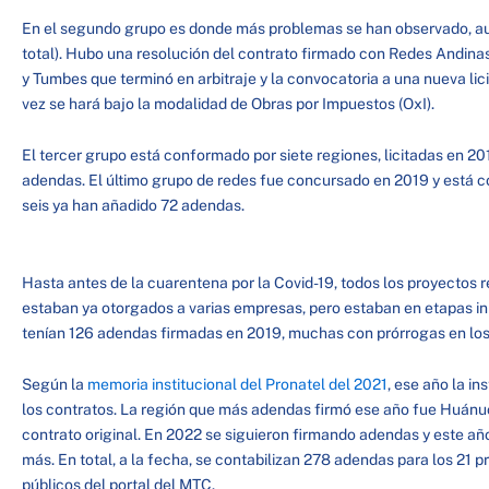
En el segundo grupo es donde más problemas se han observado, a
total). Hubo una resolución del contrato firmado con Redes Andina
y Tumbes que terminó en arbitraje y la convocatoria a una nueva lic
vez se hará bajo la modalidad de Obras por Impuestos (OxI).
El tercer grupo está conformado por siete regiones, licitadas en 20
adendas. El último grupo de redes fue concursado en 2019 y está c
seis ya han añadido 72 adendas.
Hasta antes de la cuarentena por la Covid-19, todos los proyectos r
estaban ya otorgados a varias empresas, pero estaban en etapas inic
tenían 126 adendas firmadas en 2019, muchas con prórrogas en los
Según la
memoria institucional del Pronatel del 2021
, ese año la i
los contratos. La región que más adendas firmó ese año fue Huánu
contrato original. En 2022 se siguieron firmando adendas y este a
más. En total, a la fecha, se contabilizan 278 adendas para los 21 p
públicos del portal del MTC.