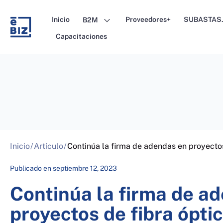
Skip
to
Inicio
Proveedores+
SUBASTAS.
B2M
content
Capacitaciones
Inicio
/
Artículo
/
Continúa la firma de adendas en proyectos
Publicado en
septiembre 12, 2023
Continúa la firma de a
proyectos de fibra ópti