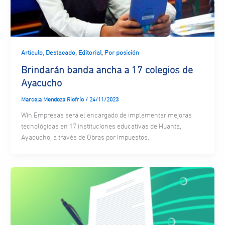
,
,
,
Artículo
Destacado
Editorial
Por posición
Brindarán banda ancha a 17 colegios de
Ayacucho
Marcela Mendoza Riofrío
/
24/11/2023
Win Empresas será el encargado de implementar mejoras
tecnológicas en 17 instituciones educativas de Huanta,
Ayacucho, a través de Obras por Impuestos.