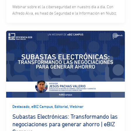
Webinar sobre el la ciberseguridad en nuestro día a día. Con
Alfredo Alva, es head de Seguridad e la Información en Niubiz.
,
,
,
Destacado
eBIZ Campus
Editorial
Webinar
Subastas Electrónicas: Transformando las
negociaciones para generar ahorro | eBIZ