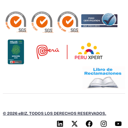
© 2026 eBIZ. TODOS LOS DERECHOS RESERVADOS.
L
X
F
I
Y
i
-
a
n
o