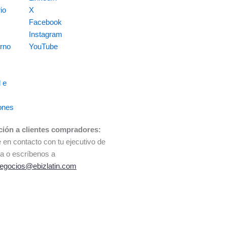
io
X
s
Facebook
Instagram
rno
YouTube
 e
ones
ción a clientes compradores:
 en contacto con tu ejecutivo de
a o escríbenos a
egocios@ebizlatin.com