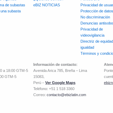
rma de subastas
eBIZ NOTICIAS
Privacidad de usuar
r una subasta
Protección de dato
No discriminación
Denuncias antisobo
Privacidad de
videovigilancia
Directriz de equidad
igualdad
Términos y condici
Información de contacto:
Aten
00 a 18:00 GTM-5
Avenida Arica 785, Breña – Lima
Ponte
:00 GTM-5
15083,
cuent
Perú –
Ver Google Maps
ebizn
Teléfono: +51 1 518 3360
Correo:
contacto@ebizlatin.com