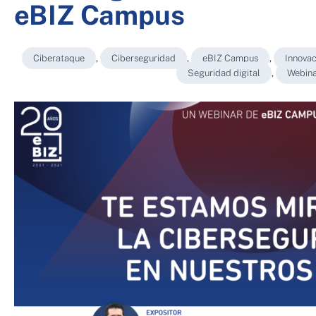
eBIZ Campus
Ciberataque
,
Ciberseguridad
,
eBIZ Campus
,
Innovac
Seguridad digital
,
Webina