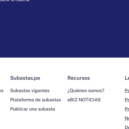
Subastas.pe
Recursos
L
es
Subastas vigentes
¿Quiénes somos?
Po
Plataforma de subastas
eBIZ NOTICIAS
P
Publicar una subasta
P
N
D