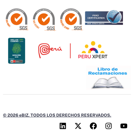
© 2026 eBIZ. TODOS LOS DERECHOS RESERVADOS.
L
X
F
I
Y
i
-
a
n
o