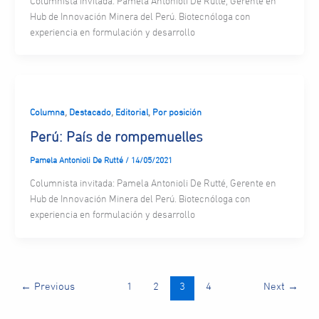
Columnista invitada: Pamela Antonioli De Rutté, Gerente en
Hub de Innovación Minera del Perú. Biotecnóloga con
experiencia en formulación y desarrollo
,
,
,
Columna
Destacado
Editorial
Por posición
Perú: País de rompemuelles
Pamela Antonioli De Rutté
/
14/05/2021
Columnista invitada: Pamela Antonioli De Rutté, Gerente en
Hub de Innovación Minera del Perú. Biotecnóloga con
experiencia en formulación y desarrollo
←
Previous
1
2
3
4
Next
→