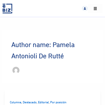
Skip
to
content
Author name: Pamela
Antonioli De Rutté
,
,
,
Columna
Destacado
Editorial
Por posición