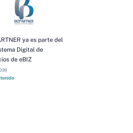
RTNER ya es parte del
stema Digital de
ios de eBIZ
026
ntenido