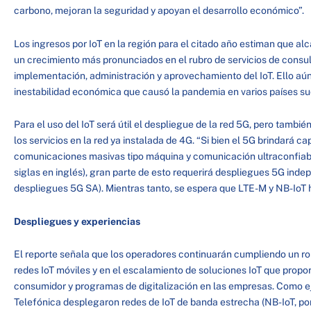
carbono, mejoran la seguridad y apoyan el desarrollo económico”.
Los ingresos por IoT en la región para el citado año estiman que a
un crecimiento más pronunciados en el rubro de servicios de consult
implementación, administración y aprovechamiento del IoT. Ello aún
inestabilidad económica que causó la pandemia en varios países 
Para el uso del IoT será útil el despliegue de la red 5G, pero tambié
los servicios en la red ya instalada de 4G. “Si bien el 5G brindará c
comunicaciones masivas tipo máquina y comunicación ultraconfiabl
siglas en inglés), gran parte de esto requerirá despliegues 5G in
despliegues 5G SA). Mientras tanto, se espera que LTE-M y NB-IoT h
Despliegues y experiencias
El reporte señala que los operadores continuarán cumpliendo un rol
redes IoT móviles y en el escalamiento de soluciones IoT que propo
consumidor y programas de digitalización en las empresas. Como ej
Telefónica desplegaron redes de IoT de banda estrecha (NB-IoT, por