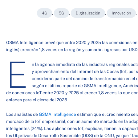
4G
,
5G
,
Digitalización
,
Innovación
,
GSMA Intelligence prevé que entre 2020 y 2025 las conexiones entre
inglés) crecerán 1,8 veces en la región y sumarán ingresos por USD
E
n la agenda inmediata de las industrias regionales est
y aprovechamiento del Internet de las Cosas (IoT, por s
consideran parte del camino de transformación en el q
según el último reporte de GSMA Intelligence, Améri
de conexiones IoT entre 2020 y 2025 al crecer 1,8 veces, lo que con
enlaces para el cierre del 2025.
Los analistas de
GSMA Intelligence
estiman que el crecimiento ser
mercado de la IoT empresarial, con un aumento marcado en la adopc
inteligentes (24%). Las aplicaciones IoT, explican, tienen la capaci
los Objetivos de Desarrollo Sostenible (ODS) de la ONU, ya que “fac