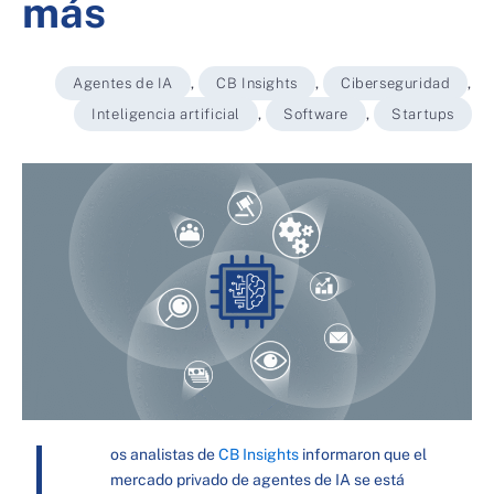
más
Agentes de IA
,
CB Insights
,
Ciberseguridad
,
Inteligencia artificial
,
Software
,
Startups
L
os analistas de
CB Insights
informaron que el
mercado privado de agentes de IA se está