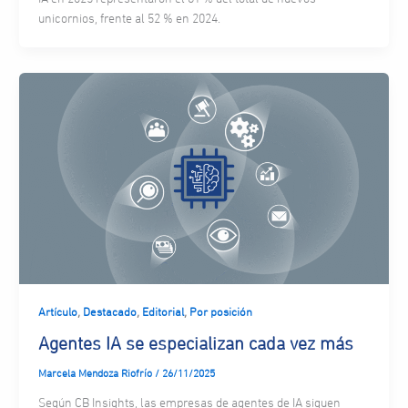
unicornios, frente al 52 % en 2024.
,
,
,
Artículo
Destacado
Editorial
Por posición
Agentes IA se especializan cada vez más
Marcela Mendoza Riofrío
/
26/11/2025
Según CB Insights, las empresas de agentes de IA siguen