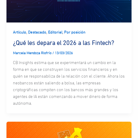
,
,
,
Artículo
Destacado
Editorial
Por posición
¿Qué les depara el 2026 a las Fintech?
Marcela Mendoza Riofrío
/
13/03/2026
CB Insights estima que se experimentará un cambio en la
forma en que se construyen los servicios financieros y en
quién se responsabiliza de la relación con el cliente. Ahora los
neobancos están saliendo a bolsa, las empresas
criptográficas compiten con los bancos más grandes y los
agentes de IA están comenzando a mover dinero de forma
autónoma.