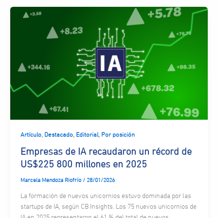
,
,
,
Artículo
Destacado
Editorial
Por posición
Empresas de IA recaudaron un récord de
US$225 800 millones en 2025
Marcela Mendoza Riofrío
/
28/01/2026
La formación de nuevos unicornios estuvo dominada por las
startups de IA, según CB Insights. Los 75 nuevos unicornios de
IA en 2025 representaron el 61 % del total de nuevos