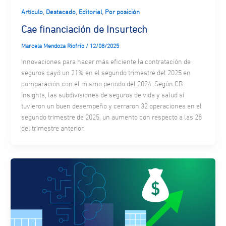
,
,
,
Artículo
Destacado
Editorial
Por posición
Cae financiación de Insurtech
Marcela Mendoza Riofrío
/
12/08/2025
Innovaciones para hacer más eficiente la contratación de
seguros cayó un 21% en el segundo trimestre del 2025 en
comparación con el mismo periodo del 2024. Según CB
Insights, las subdivisiones de seguros de vida y salud sí
tuvieron un buen desempeño y cerraron 32 operaciones en el
segundo trimestre de 2025, un aumento con respecto a las 28
del trimestre anterior.