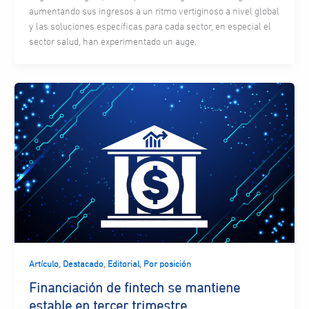
aumentando sus ingresos a un ritmo vertiginoso a nivel global
y las soluciones específicas para cada sector, en especial el
sector salud, han experimentado un auge.
,
,
,
Artículo
Destacado
Editorial
Por posición
Financiación de fintech se mantiene
estable en tercer trimestre