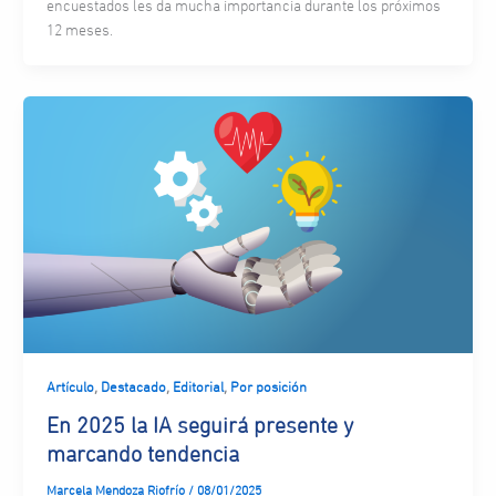
encuestados les da mucha importancia durante los próximos
12 meses.
,
,
,
Artículo
Destacado
Editorial
Por posición
En 2025 la IA seguirá presente y
marcando tendencia
Marcela Mendoza Riofrío
/
08/01/2025