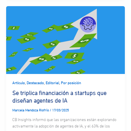
,
,
,
Artículo
Destacado
Editorial
Por posición
Se triplica financiación a startups que
diseñan agentes de IA
Marcela Mendoza Riofrío
/
17/03/2025
CB Insights informó que las organizaciones están explorando
activamente la adopción de agentes de IA, y el 63% de los